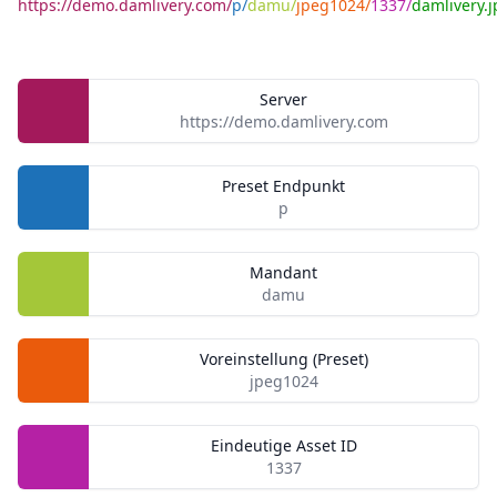
https://demo.damlivery.com/
p/
damu/
jpeg1024/
1337/
damlivery.j
Server
https://demo.damlivery.com
Preset Endpunkt
p
Mandant
damu
Voreinstellung (Preset)
jpeg1024
Eindeutige Asset ID
1337