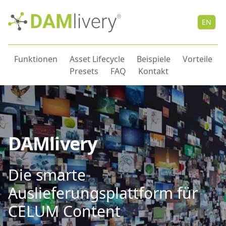
EN
Funktionen
Asset Lifecycle
Beispiele
Vorteile
Presets
FAQ
Kontakt
DAMlivery
Die smarte
Auslieferungsplattform für
CELUM Content